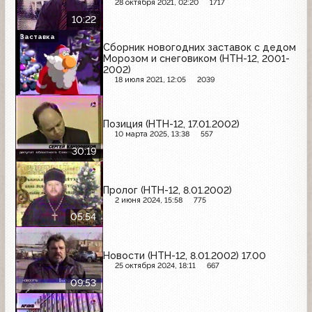
28 октября 2021, 02:20
1717
10:22
Заставка
Сборник новогодних заставок с дедом
Морозом и снеговиком (НТН-12, 2001-
2002)
18 июля 2021, 12:05
2039
Позиция (НТН-12, 17.01.2002)
10 марта 2025, 13:38
557
30:19
Пролог (НТН-12, 8.01.2002)
2 июня 2024, 15:58
775
05:54
Новости (НТН-12, 8.01.2002) 17.00
25 октября 2024, 18:11
667
09:53