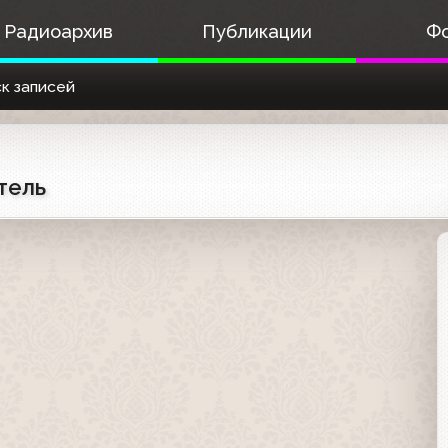
Радиоархив
Публикации
Ф
к записей
тель