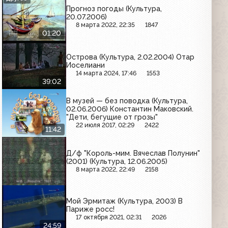
Прогноз погоды (Культура,
20.07.2006)
8 марта 2022, 22:35
1847
01:20
Острова (Культура, 2.02.2004) Отар
Иоселиани
14 марта 2024, 17:46
1553
39:02
В музей — без поводка (Культура,
02.06.2006) Константин Маковский.
"Дети, бегущие от грозы"
22 июля 2017, 02:29
2422
11:42
Д/ф "Король-мим. Вячеслав Полунин"
(2001) (Культура, 12.06.2005)
8 марта 2022, 22:49
2158
Мой Эрмитаж (Культура, 2003) В
Париже росс!
17 октября 2021, 02:31
2026
24:59