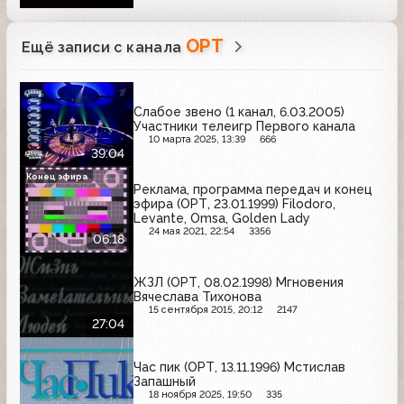
ОРТ
Ещё записи с канала
Слабое звено (1 канал, 6.03.2005)
Участники телеигр Первого канала
10 марта 2025, 13:39
666
39:04
Конец эфира
Реклама, программа передач и конец
эфира (ОРТ, 23.01.1999) Filodoro,
Levante, Omsa, Golden Lady
24 мая 2021, 22:54
3356
06:18
ЖЗЛ (ОРТ, 08.02.1998) Мгновения
Вячеслава Тихонова
15 сентября 2015, 20:12
2147
27:04
Час пик (ОРТ, 13.11.1996) Мстислав
Запашный
18 ноября 2025, 19:50
335