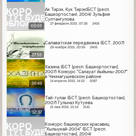
Ак Тирэк, Кук Тирэк(БСТ [респ.
Башкортостан), 2004) Зульфия
Султангулова
27 февраля 2015, 07:26
2416
09:55
Салаватская передвижка (БСТ, 2007)
29 ноября 2015, 20:59
2405
27:55
Хазина (БСТ [респ. Башкортостан],
2007) Конкурс "Салауат йыйыны-2007"
в Чекмагушевском районе
14 апреля 2015, 14:52
2097
39:49
Тай-тулак (БСТ [респ. Башкортостан],
2007) Гульназ Кутуева
21 мая 2015, 10:14
2141
12:37
Конкурс башкирских красавиц
"Хылыукай-2004" (БСТ [респ.
Башкортостан], 2004)