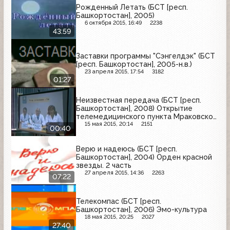
Рожденный Летать (БСТ [респ.
Башкортостан], 2005)
6 октября 2015, 16:49
2238
43:59
Заставки программы "Сэнгелдэк" (БСТ
[респ. Башкортостан], 2005-н.в.)
23 апреля 2015, 17:54
3182
01:27
Неизвестная передача (БСТ [респ.
Башкортостан], 2008) Открытие
телемедицинского пункта Мраковской
Центральной Республиканской
15 мая 2015, 20:14
2151
00:40
Больницы
Верю и надеюсь (БСТ [респ.
Башкортостан], 2004) Орден красной
звезды. 2 часть
27 апреля 2015, 14:36
2263
07:22
Телекомпас (БСТ [респ.
Башкортостан], 2006) Эмо-культура
18 мая 2015, 20:25
2027
27:40