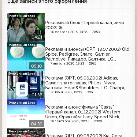
Еще записи этого оформления
Рекламный блок
Рекламный блок (Первый канал, зима
2002) (5)
10 февраля 2015, 14:35
2853
04:21
Рекламный блок
Реклама и анонсы (ОРТ, 13.07.2002) Old
Spice, Pedigree, Злато, Garnier,
Palmolive, Пикадор, Балтика, LG,
Доширак, AOS, Secret, Олейна, Whiskas
7 августа 2020, 18:23
2925
05:10
Рекламный блок
Реклама (ОРТ, 05.06.2002) Adidas,
Салют златоглавая, Philips, Nivea,
Балтика, Head&Shoulders, LG, Chappi,
Старый мельник
26 июня 2025, 02:19
396
01:53
Рекламный блок
Реклама и анонс фильма "Связь"
(Первый канал, 01.12.2002) Western
Union, Фруктайм, Lady Speed Stick,
Nivea, Calve, Фруктовый сад, Чудо,
16 сентября 2021, 00:15
2309
04:39
Веромакс, Colgate, Коделак, L'Oreal,
Coca-Cola
Рекламный блок
Реклама (ОРТ, 09.06.2002) Kia, Coca-