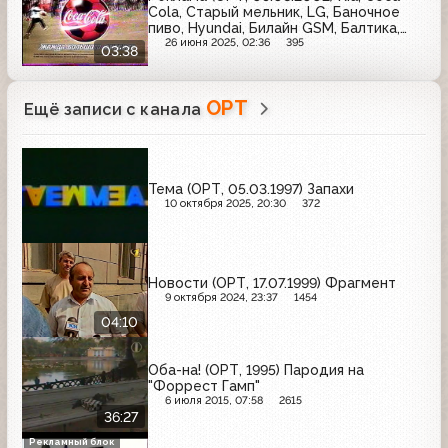
Cola, Старый мельник, LG, Баночное
пиво, Hyundai, Билайн GSM, Балтика,
MasterCard
26 июня 2025, 02:36
395
03:38
ОРТ
Ещё записи с канала
Тема (ОРТ, 05.03.1997) Запахи
10 октября 2025, 20:30
372
Новости (ОРТ, 17.07.1999) Фрагмент
9 октября 2024, 23:37
1454
04:10
Оба-на! (ОРТ, 1995) Пародия на
"Форрест Гамп"
6 июля 2015, 07:58
2615
36:27
Рекламный блок