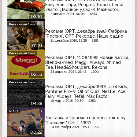
Fairy, Бон Пари, Pringles, Reach, Lenor,
Злато, Двойной удар-3, MaxFactor,
Концерт Кристины Орбакайте
8 августа 2024, 00:34
1240
03:10
Рекламный блок
Реклама (ОРТ, декабрь 1998) Фабрика
"Россия", ОРТ-Рекордс, Наше радио
21 декабря 2016, 18:28
3191
01:31
Рекламный блок
Реклама (ОРТ, 11.08.1999) Новый взгляд,
Blend-a-med, Maggi, Always, Ahmad
Tea, Head&Shoulders, Rexona
28 апреля 2024, 23:42
1200
02:53
Рекламный блок
Реклама (ОРТ, декабрь 1997) Dirol Kids,
Pantene Pro-V, Oil of Olaz, Nestle, Ace,
Fairy, Alldays, Tefal, Max Factor
19 марта 2015, 20:50
2353
04:38
Анонс
Заставка и фрагмент анонса ток-шоу
"Поехали!" (ОРТ, 1997)
24 сентября 2021, 11:53
2951
00:22