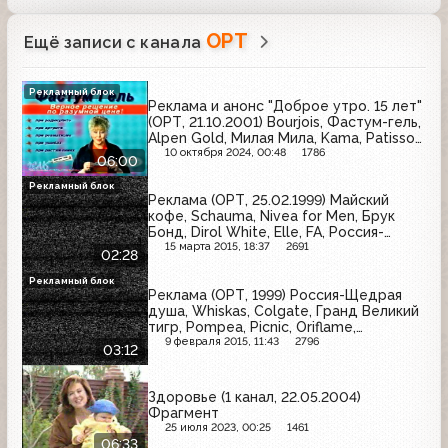
ОРТ
Ещё записи с канала
Рекламный блок
Реклама и анонс "Доброе утро. 15 лет"
(ОРТ, 21.10.2001) Bourjois, Фастум-гель,
Alpen Gold, Милая Мила, Kama, Patisson,
Zanussi, Венза, Дохлокс, LG, Salton,
10 октября 2024, 00:48
1786
06:00
Вольтарен, Sisi, Green Ray, Бочкарёв,
Coldrex, M&M's, Патра
Рекламный блок
Реклама (ОРТ, 25.02.1999) Майский
кофе, Schauma, Nivea for Men, Брук
Бонд, Dirol White, Elle, FA, Россия-
Щедрая душа
15 марта 2015, 18:37
2691
02:28
Рекламный блок
Реклама (ОРТ, 1999) Россия-Щедрая
душа, Whiskas, Colgate, Гранд Великий
тигр, Pompea, Picnic, Oriflame,
Mertinger, Samsung
9 февраля 2015, 11:43
2796
03:12
Здоровье (1 канал, 22.05.2004)
Фрагмент
25 июля 2023, 00:25
1461
06:33