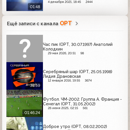
4 декабря 2021, 18:45
2444
01:48
ОРТ
Ещё записи с канала
Час пик (ОРТ, 30.07.1997) Анатолий
Колодкин
29 мая 2026, 20:51
98
Серебряный шар (ОРТ, 25.05.1998)
Лидия Драновская
12 января 2016, 19:55
3674
38:59
Футбол. ЧМ-2002. Группа A. Франция -
Сенегал (ОРТ, 31.05.2002)
26 июня 2025, 02:15
561
01:46:24
Доброе утро (ОРТ, 08.02.2002)