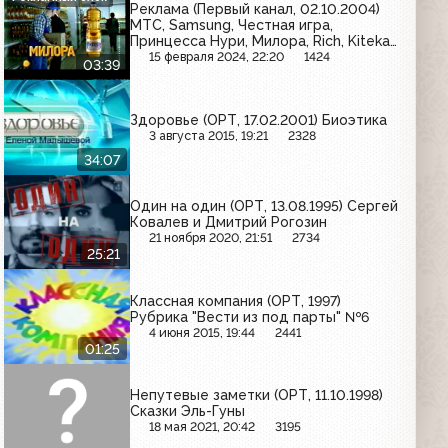
Реклама (Первый канал, 02.10.2004)
МТС, Samsung, Честная игра,
Принцесса Нури, Милора, Rich, Kitekat,
Сам Самыч, Merci
15 февраля 2024, 22:20
1424
03:39
Здоровье (ОРТ, 17.02.2001) Биоэтика
3 августа 2015, 19:21
2328
34:07
Один на один (ОРТ, 13.08.1995) Сергей
Ковалев и Дмитрий Рогозин
21 ноября 2020, 21:51
2734
25:21
Классная компания (ОРТ, 1997)
Рубрика "Вести из под парты" №6
4 июня 2015, 19:44
2441
01:25
Непутевые заметки (ОРТ, 11.10.1998)
Сказки Эль-Гуны
18 мая 2021, 20:42
3195