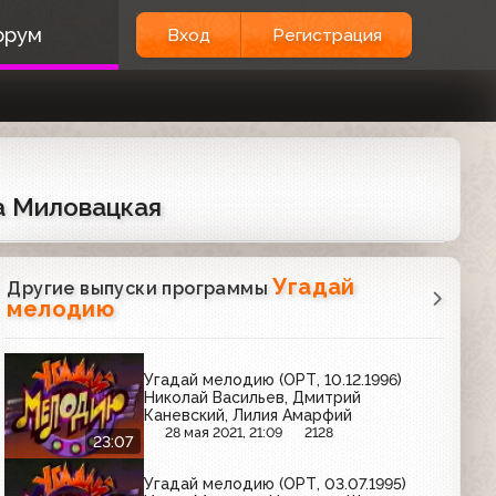
орум
Вход
Регистрация
на Миловацкая
Угадай
Другие выпуски программы
мелодию
Угадай мелодию (ОРТ, 10.12.1996)
Николай Васильев, Дмитрий
Каневский, Лилия Амарфий
28 мая 2021, 21:09
2128
23:07
Угадай мелодию (ОРТ, 03.07.1995)