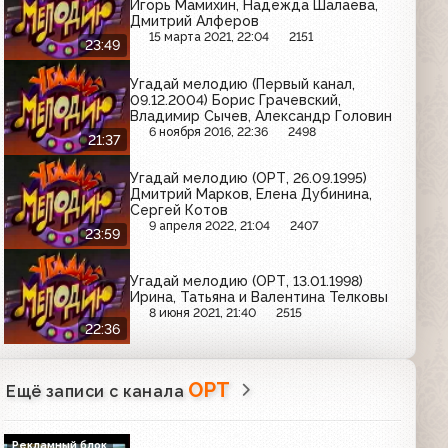
Игорь Мамихин, Надежда Шалаева,
Дмитрий Алферов
15 марта 2021, 22:04
2151
23:49
Угадай мелодию (Первый канал,
09.12.2004) Борис Грачевский,
Владимир Сычев, Александр Головин
6 ноября 2016, 22:36
2498
21:37
Угадай мелодию (ОРТ, 26.09.1995)
Дмитрий Марков, Елена Дубинина,
Сергей Котов
9 апреля 2022, 21:04
2407
23:59
Угадай мелодию (ОРТ, 13.01.1998)
Ирина, Татьяна и Валентина Телковы
8 июня 2021, 21:40
2515
22:36
ОРТ
Ещё записи с канала
Рекламный блок