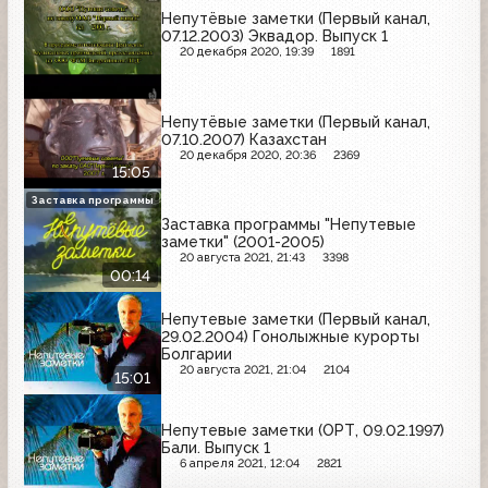
Непутёвые заметки (Первый канал,
07.12.2003) Эквадор. Выпуск 1
20 декабря 2020, 19:39
1891
Непутёвые заметки (Первый канал,
07.10.2007) Казахстан
20 декабря 2020, 20:36
2369
15:05
Заставка программы
Заставка программы "Непутевые
заметки" (2001-2005)
20 августа 2021, 21:43
3398
00:14
Непутевые заметки (Первый канал,
29.02.2004) Гонолыжные курорты
Болгарии
20 августа 2021, 21:04
2104
15:01
Непутевые заметки (ОРТ, 09.02.1997)
Бали. Выпуск 1
6 апреля 2021, 12:04
2821