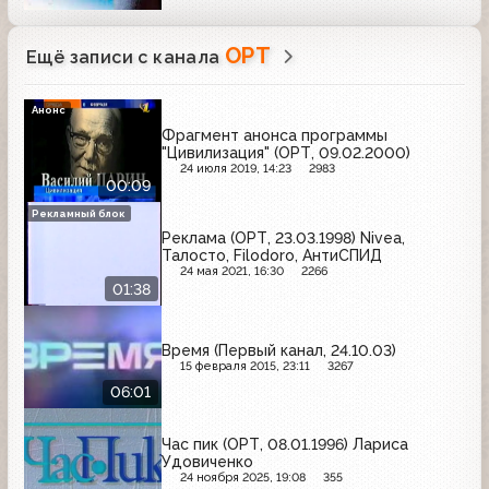
ОРТ
Ещё записи с канала
Анонс
Фрагмент анонса программы
"Цивилизация" (ОРТ, 09.02.2000)
24 июля 2019, 14:23
2983
00:09
Рекламный блок
Реклама (ОРТ, 23.03.1998) Nivea,
Талосто, Filodoro, АнтиСПИД
24 мая 2021, 16:30
2266
01:38
Время (Первый канал, 24.10.03)
15 февраля 2015, 23:11
3267
06:01
Час пик (ОРТ, 08.01.1996) Лариса
Удовиченко
24 ноября 2025, 19:08
355