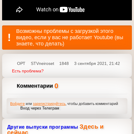
Возможны проблемы с загрузкой этого
видео, если у вас не работает Youtube (вы
знаете, что делать)
ОРТ
STVneiroset
1848
3 сентября 2021, 21:42
Есть проблема?
0
Комментарии
Войдите
или
зарегистрируйтесь
, чтобы добавить
комментарий
Вход через Телеграм