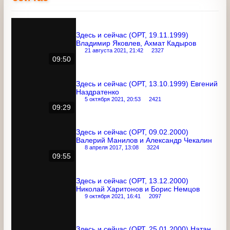
Здесь и
Другие выпуски программы
сейчас
Здесь и сейчас (ОРТ, 19.11.1999)
Владимир Яковлев, Ахмат Кадыров
21 августа 2021, 21:42
2327
09:50
Здесь и сейчас (ОРТ, 13.10.1999)
Евгений Наздратенко
5 октября 2021, 20:53
2421
09:29
Здесь и сейчас (ОРТ, 09.02.2000)
Валерий Манилов и Александр Чекалин
8 апреля 2017, 13:08
3224
09:55
Здесь и сейчас (ОРТ, 13.12.2000)
Николай Харитонов и Борис Немцов
9 октября 2021, 16:41
2097