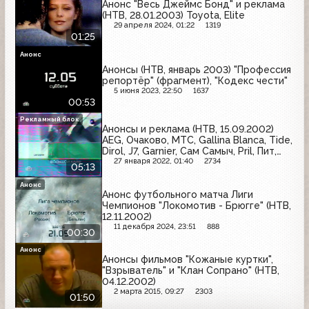
Анонс "Весь Джеймс Бонд" и реклама
(НТВ, 28.01.2003) Toyota, Elite
29 апреля 2024, 01:22
1319
01:25
Анонс
Анонсы (НТВ, январь 2003) "Профессия
репортёр" (фрагмент), "Кодекс чести"
5 июня 2023, 22:50
1637
00:53
Рекламный блок
Анонсы и реклама (НТВ, 15.09.2002)
AEG, Очаково, МТС, Gallina Blanca, Tide,
Dirol, J7, Garnier, Сам Самыч, Pril, Пит,
LG, Nescafe
27 января 2022, 01:40
2734
05:13
Анонс
Анонс футбольного матча Лиги
Чемпионов "Локомотив - Брюгге" (НТВ,
12.11.2002)
11 декабря 2024, 23:51
888
00:30
Анонс
Анонсы фильмов "Кожаные куртки",
"Взрыватель" и "Клан Сопрано" (НТВ,
04.12.2002)
2 марта 2015, 09:27
2303
01:50