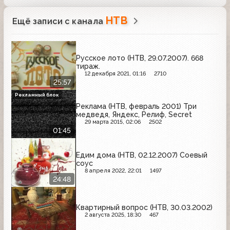
НТВ
Ещё записи с канала
Русское лото (НТВ, 29.07.2007). 668
тираж.
12 декабря 2021, 01:16
2710
25:57
Рекламный блок
Реклама (НТВ, февраль 2001) Три
медведя, Яндекс, Релиф, Secret
29 марта 2015, 02:06
2502
01:45
Едим дома (НТВ, 02.12.2007) Соевый
соус
8 апреля 2022, 22:01
1497
24:48
Квартирный вопрос (НТВ, 30.03.2002)
2 августа 2025, 18:30
467