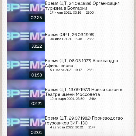
Время (ЦТ, 24.09.1989) Организация
туризма в Болгарии
17 июля 2021, 03:16
2300
02:25
Время (ОРТ, 26.03.1996)
30 июля 2020, 16:48
2852
33:22
Время (ЦТ, 08.03.1977) Александра
Афиногенова
5 января 2021, 19:17
2561
01:58
Время (ЦТ, 13.09.1977) Новый сезон в
Театре имени Моссовета
12 января 2021, 23:50
2464
02:21
Время (ЦТ, 29.07.1982) Производство
грузовиков ЗИЛ-130
4 августа 2022, 20:21
2147
02:01