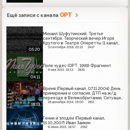
ОРТ
Ещё записи с канала
Михаил Шуфутинский. Третье
сентября. Творческий вечер Игоря
Крутого в Театре Оперетты (1 канал
Останкино, 1994)
3 сентября 2018, 20:21
2437
05:20
Поле чудес (ОРТ, 1999) Фрагмент
9 мая 2015, 18:13
2835
04:11
Время (Первый канал, 07.11.2004) День
примирения и согласия, ДТП на ж/д
переезде в Великобритании, Ситуация
на Ближнем Востоке, Победа Кости
28 декабря 2014, 19:00
2811
18:13
Цзю
Гении и злодеи (Первый канал,
15.10.2007) Иван Заикин
8 июня 2015, 18:57
2562