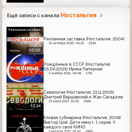
Ностальгия
Ещё записи с канала
Рекламная заставка
Рекламная заставка (Ностальгия, 2004)
21 октября 2020, 04:25
2339
00:05
Рождённые в СССР (Ностальгия,
05.09.2005) Ирина Паперная
2 ноября 2021, 04:08
1761
Севалогия (Ностальгия, 13.11.2005)
Дмитрий Варшавский и Жан Сагадеев
23 июля 2017, 22:30
2566
53:34
Еловая субмарина (Ностальгия, 2008)
Виктор Цой. Дети минут. 1 серия. У
каждого своё КИНО
7 августа 2021, 01:47
2469