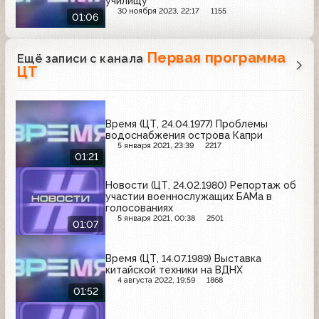
училищу
30 ноября 2023, 22:17
1155
01:06
Первая программа
Ещё записи с канала
ЦТ
Время (ЦТ, 24.04.1977) Проблемы
водоснабжения острова Капри
5 января 2021, 23:39
2217
01:21
Новости (ЦТ, 24.02.1980) Репортаж об
участии военнослужащих БАМа в
голосованиях
5 января 2021, 00:38
2501
01:07
Время (ЦТ, 14.07.1989) Выставка
китайской техники на ВДНХ
4 августа 2022, 19:59
1868
01:52