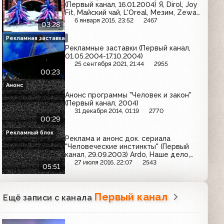
(Первый канал, 16.01.2004) Я, Dirol, Joy
Fit, Майский чай, L'Oreal, Мезим, Zewa,
Знахарь, Samsung
6 января 2015, 23:52
2467
03:28
Рекламная заставка
Рекламные заставки (Первый канал,
01.05.2004-17.10.2004)
25 сентября 2021, 21:44
2955
00:23
Анонс
Анонс программы "Человек и закон"
(Первый канал, 2004)
31 декабря 2014, 01:19
2770
00:29
Рекламный блок
Реклама и анонс док. сериала
"Человеческие инстинкты" (Первый
канал, 29.09.2003) Ardo, Наше дело,
Росгосстрах, Пикадор, Nokia, Moulinex,
27 июля 2016, 22:07
2543
05:51
Чудо, U-Tech, Omsa
Первый канал
Ещё записи с канала