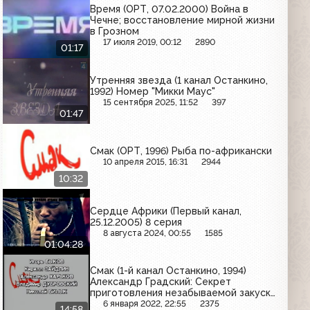
Время (ОРТ, 07.02.2000) Война в
Чечне; восстановление мирной жизни
в Грозном
17 июля 2019, 00:12
2890
01:17
Утренняя звезда (1 канал Останкино,
1992) Номер "Микки Маус"
15 сентября 2025, 11:52
397
01:47
Смак (ОРТ, 1996) Рыба по-африкански
10 апреля 2015, 16:31
2944
10:32
Сердце Африки (Первый канал,
25.12.2005) 8 серия
8 августа 2024, 00:55
1585
01:04:28
Смак (1-й канал Останкино, 1994)
Александр Градский: Секрет
приготовления незабываемой закуски
из овощей
6 января 2022, 22:55
2375
14:58