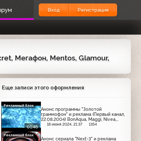
орум
Вход
Регистрация
ret, Мегафон, Mentos, Glamour,
Еще записи этого оформления
Рекламный блок
Анонс программы "Золотой
граммофон" и реклама (Первый канал,
22.08.2004) BonAqua, Maggi, Nivea,
Фенистил
18 июня 2024, 21:37
1354
01:46
Рекламный блок
Анонс сериала "Next-3" и реклама