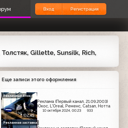
орум
Вход
Регистрация
лстяк, Gillette, Sunsilk, Rich,
Еще записи этого оформления
Рекламный блок
Реклама (Первый канал, 21.09.2003)
Юкос, L'Oreal, Ременс, Catsan, Нотта
10 октября 2024, 00:23
933
02:45
Рекламная заставка