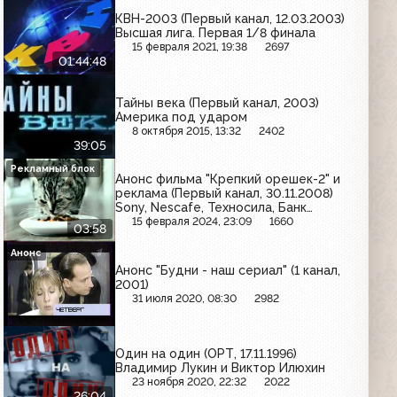
КВН-2003 (Первый канал, 12.03.2003)
Высшая лига. Первая 1/8 финала
15 февраля 2021, 19:38
2697
01:44:48
Тайны века (Первый канал, 2003)
Америка под ударом
8 октября 2015, 13:32
2402
39:05
Рекламный блок
Анонс фильма "Крепкий орешек-2" и
реклама (Первый канал, 30.11.2008)
Sony, Nescafe, Техносила, Банк
Москвы, МТС, Whiskas, Quelle,
15 февраля 2024, 23:09
1660
03:58
Комильфо, Ford
Анонс
Анонс "Будни - наш сериал" (1 канал,
2001)
31 июля 2020, 08:30
2982
Один на один (ОРТ, 17.11.1996)
Владимир Лукин и Виктор Илюхин
23 ноября 2020, 22:32
2022
26:04