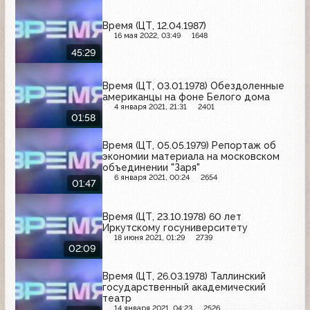
Время (ЦТ, 12.04.1987)
16 мая 2022, 03:49
1648
45:29
Время (ЦТ, 03.01.1978) Обездоленные
американцы на фоне Белого дома
4 января 2021, 21:31
2401
01:58
Время (ЦТ, 05.05.1979) Репортаж об
экономии материала на московском
объединении "Заря"
6 января 2021, 00:24
2654
01:47
Время (ЦТ, 23.10.1978) 60 лет
Иркутскому госуниверситету
18 июня 2021, 01:29
2739
02:09
Время (ЦТ, 26.03.1978) Таллинский
государственный академический
театр
14 января 2021, 04:23
2526