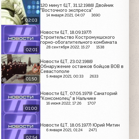
120 минут (ЦТ, 31.12.1988) Двойник
"Восточного экспресса"
14 января 2021, 04:07
3690
02:03
Новости (ЦТ, 18.09.1977)
Строительство Костромукшского
горно-обогатительного комбината
28 сентября 2022, 15:27
1538
02:01
Новости (ЦТ, 23.02.1988)
Обнаружение останков бойцов ВОВ в
Севастополе
5 января 2021, 00:33
2633
01:50
Новости (ЦТ, 07.05.1979) Санаторий
"Комсомолец" в Нальчике
16 июня 2022, 17:26
1707
01:00
Новости (ЦТ, 18.05.1977) Юрий Митин
6 января 2021, 01:24
2471
02:54