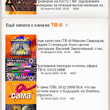
Проверки на посту ГАИ; задержание
женщины за ложный вызов милиции из-
за заложенного взрывного устройства
30 апреля 2015, 19:32
2693
в здании МГУ; репортаж из
московского метро
ТВ-6
Ещё записи с канала
Знак качества (ТВ-6) Максим Свиридов,
Вадим Степанцов, Константин
Григорьев, Василий Замогильный, стихи
от лысого человека
25 февраля 2021, 19:55
2804
Конец эфира
Программа передач и конец эфира
(ТВ-6, 03.01.1998)
30 июля 2020, 16:48
3552
Я сама (ТВ6, 29.12.1999) Всё, что вы
хотели знать о будущем, но боялись
спросить
30 июля 2025, 15:15
440