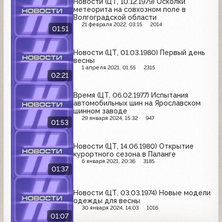
Новости (ЦТ, 10.12.1979) Осколки
метеорита на совхозном поле в
Волгоградской области
21 февраля 2022, 03:15
2014
01:51
Новости (ЦТ, 01.03.1980) Первый день
весны
1 апреля 2021, 01:55
2315
02:21
Время (ЦТ, 06.02.1977) Испытания
автомобильных шин на Ярославском
шинном заводе
29 января 2024, 15:32
947
01:53
Новости (ЦТ, 14.06.1980) Открытие
курортного сезона в Паланге
6 января 2021, 20:36
3185
01:37
Новости (ЦТ, 03.03.1974) Новые модели
одежды для весны
30 января 2024, 14:03
1016
01:07