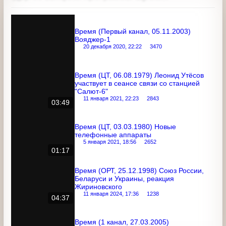
Время (Первый канал, 05.11.2003)
Вояджер-1
20 декабря 2020, 22:22
3470
Время (ЦТ, 06.08.1979) Леонид Утёсов
участвует в сеансе связи со станцией
"Салют-6"
11 января 2021, 22:23
2843
03:49
Время (ЦТ, 03.03.1980) Новые
телефонные аппараты
5 января 2021, 18:56
2652
01:17
Время (ОРТ, 25.12.1998) Союз России,
Беларуси и Украины, реакция
Жириновского
11 января 2024, 17:36
1238
04:37
Время (1 канал, 27.03.2005)
Тюльпановая революция в Киргизии
11 января 2024, 17:48
1677
15:40