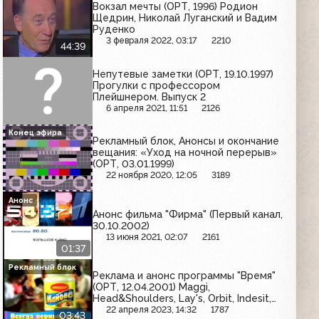
Вокзал мечты (ОРТ, 1996) Родион
Щедрин, Николай Луганский и Вадим
Руденко
3 февраля 2022, 03:17
2210
44:39
Непутевые заметки (ОРТ, 19.10.1997)
Прогулки с профессором
Плейшнером. Выпуск 2
6 апреля 2021, 11:51
2126
Конец эфира
Рекламный блок, Анонсы и окончание
вещания: «Уход на ночной перерыв»
(ОРТ, 03.01.1999)
22 ноября 2020, 12:05
3189
Анонс
Анонс фильма "Фирма" (Первый канал,
30.10.2002)
13 июня 2021, 02:07
2161
01:37
Рекламный блок
Реклама и анонс программы "Время"
(ОРТ, 12.04.2001) Maggi,
Head&Shoulders, Lay's, Orbit, Indesit,
Ореол, Mirinda
22 апреля 2023, 14:32
1787
03:43