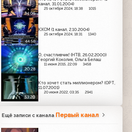
канал, 31.01.2004)
25 октября 2024, 18:38
1015
34:05
КХСМ (1 канал, 2.10.2004)
25 октября 2024, 18:31
1340
44:58
О, счастливчик! (НТВ, 26.02.2000)
Георгий Коколия, Ольга Белаш
11 июня 2015, 22:09
3458
20:28
Кто хочет стать миллионером? (ОРТ,
11.07.2001)
20 июня 2022, 03:35
2941
53:20
Первый канал
Ещё записи с канала