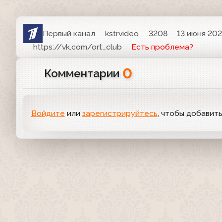
Первый канал
kstrvideo
3208
13 июня 202
https://vk.com/ort_club
Есть проблема?
0
Комментарии
Войдите
или
зарегистрируйтесь
, чтобы добавит