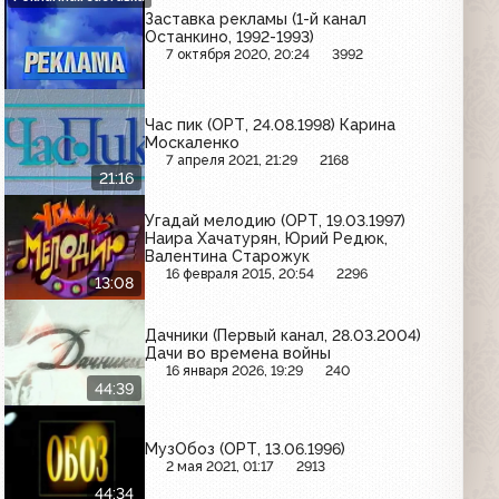
Заставка рекламы (1-й канал
Останкино, 1992-1993)
7 октября 2020, 20:24
3992
Час пик (ОРТ, 24.08.1998) Карина
Москаленко
7 апреля 2021, 21:29
2168
21:16
Угадай мелодию (ОРТ, 19.03.1997)
Наира Хачатурян, Юрий Редюк,
Валентина Старожук
16 февраля 2015, 20:54
2296
13:08
Дачники (Первый канал, 28.03.2004)
Дачи во времена войны
16 января 2026, 19:29
240
44:39
МузОбоз (ОРТ, 13.06.1996)
2 мая 2021, 01:17
2913
44:34