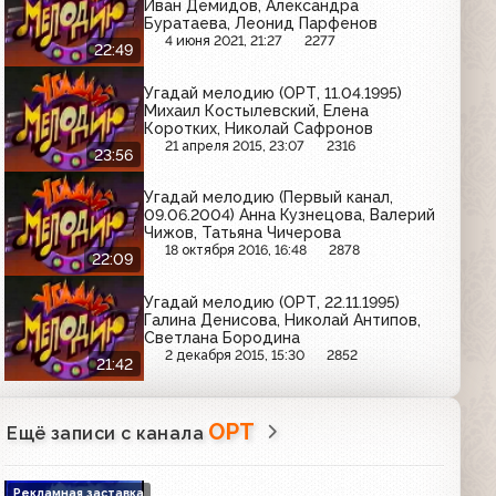
Иван Демидов, Александра
Буратаева, Леонид Парфенов
4 июня 2021, 21:27
2277
22:49
Угадай мелодию (ОРТ, 11.04.1995)
Михаил Костылевский, Елена
Коротких, Николай Сафронов
21 апреля 2015, 23:07
2316
23:56
Угадай мелодию (Первый канал,
09.06.2004) Анна Кузнецова, Валерий
Чижов, Татьяна Чичерова
18 октября 2016, 16:48
2878
22:09
Угадай мелодию (ОРТ, 22.11.1995)
Галина Денисова, Николай Антипов,
Светлана Бородина
2 декабря 2015, 15:30
2852
21:42
ОРТ
Ещё записи с канала
Рекламная заставка