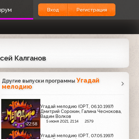
орум
Вход
Регистрация
ксей Калганов
Угадай
Другие выпуски программы
мелодию
Угадай мелодию (ОРТ, 06.10.1997)
Дмитрий Сорокин, Галина Чеснокова,
Вадим Волков
5 июня 2021, 21:14
2579
22:58
Угадай мелодию (ОРТ, 07.05.1997)