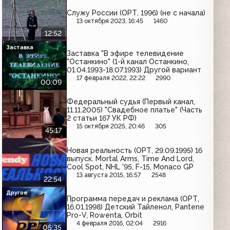
Служу России (ОРТ, 1996) (не с начала)
13 октября 2023, 16:45
1460
12:52
Заставка
Заставка "В эфире телевидение
"Останкино" (1-й канал Останкино,
01.04.1993-18.07.1993) Другой вариант
17 февраля 2022, 22:22
2990
00:09
Федеральный судья (Первый канал,
11.11.2005) "Свадебное платье" (Часть
2 статьи 167 УК РФ)
15 октября 2025, 20:46
305
45:17
Новая реальность (ОРТ, 29.09.1995) 16
выпуск. Mortal Arms, Time And Lord,
Cool Spot, NHL '95, F-15, Monaco GP
13 августа 2015, 16:57
2548
22:54
Другое
Программа передач и реклама (ОРТ,
16.01.1998) Детский Тайленол, Pantene
Pro-V, Rowenta, Orbit
4 февраля 2016, 02:04
2916
05:35