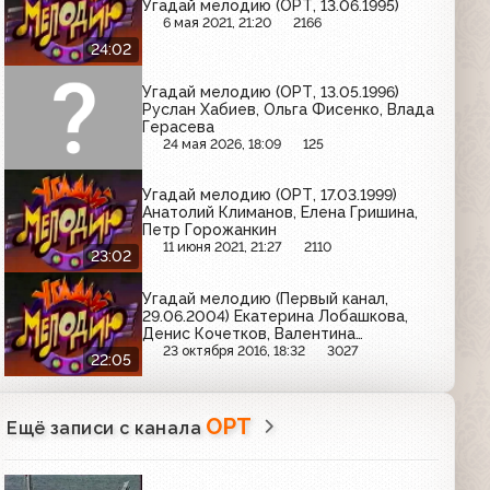
Угадай мелодию (ОРТ, 13.06.1995)
6 мая 2021, 21:20
2166
24:02
Угадай мелодию (ОРТ, 13.05.1996)
Руслан Хабиев, Ольга Фисенко, Влада
Герасева
24 мая 2026, 18:09
125
Угадай мелодию (ОРТ, 17.03.1999)
Анатолий Климанов, Елена Гришина,
Петр Горожанкин
11 июня 2021, 21:27
2110
23:02
Угадай мелодию (Первый канал,
29.06.2004) Екатерина Лобашкова,
Денис Кочетков, Валентина
Вершинина
23 октября 2016, 18:32
3027
22:05
ОРТ
Ещё записи с канала