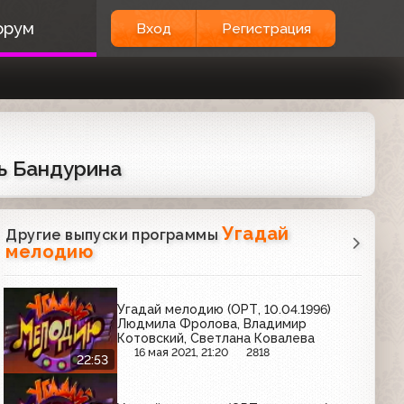
орум
Вход
Регистрация
ь Бандурина
Угадай
Другие выпуски программы
мелодию
Угадай мелодию (ОРТ, 10.04.1996)
Людмила Фролова, Владимир
Котовский, Светлана Ковалева
16 мая 2021, 21:20
2818
22:53