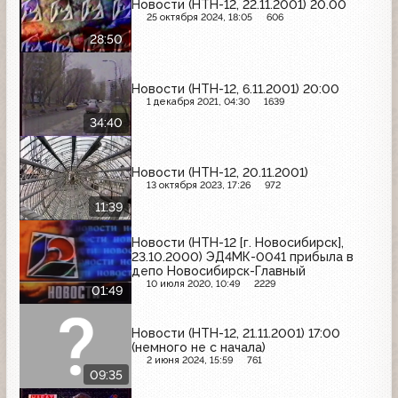
Новости (НТН-12, 22.11.2001) 20.00
25 октября 2024, 18:05
606
28:50
Новости (НТН-12, 6.11.2001) 20:00
1 декабря 2021, 04:30
1639
34:40
Новости (НТН-12, 20.11.2001)
13 октября 2023, 17:26
972
11:39
Новости (НТН-12 [г. Новосибирск],
23.10.2000) ЭД4МК-0041 прибыла в
депо Новосибирск-Главный
10 июля 2020, 10:49
2229
01:49
Новости (НТН-12, 21.11.2001) 17:00
(немного не с начала)
2 июня 2024, 15:59
761
09:35