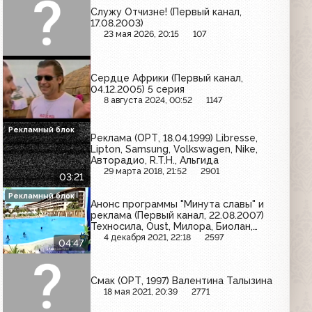
Служу Отчизне! (Первый канал,
17.08.2003)
23 мая 2026, 20:15
107
Сердце Африки (Первый канал,
04.12.2005) 5 серия
8 августа 2024, 00:52
1147
Рекламный блок
Реклама (ОРТ, 18.04.1999) Libresse,
Lipton, Samsung, Volkswagen, Nike,
Авторадио, R.T.H., Альгида
29 марта 2018, 21:52
2901
03:21
Рекламный блок
Анонс программы "Минута славы" и
реклама (Первый канал, 22.08.2007)
Техносила, Oust, Милора, Биолан,
Эльдорадо, Tangit, Перекрёсток,
4 декабря 2021, 22:18
2597
04:47
Фруктовый сад, Диваны и кресла,
Kaffa Elgresso, Almette, Артро-Актив,
Яшма-Золото, Мир, Palmolive
Смак (ОРТ, 1997) Валентина Талызина
18 мая 2021, 20:39
2771