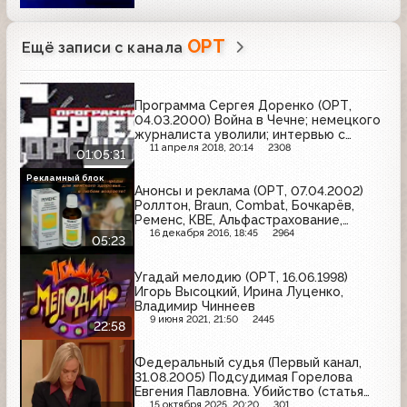
ОРТ
Ещё записи с канала
Программа Сергея Доренко (ОРТ,
04.03.2000) Война в Чечне; немецкого
журналиста уволили; интервью с
Эллой Памфиловой; опрос к 8 марта
11 апреля 2018, 20:14
2308
01:05:31
Рекламный блок
Анонсы и реклама (ОРТ, 07.04.2002)
Роллтон, Braun, Combat, Бочкарёв,
Ременс, КВЕ, Альфастрахование,
Биттнер
16 декабря 2016, 18:45
2964
05:23
Угадай мелодию (ОРТ, 16.06.1998)
Игорь Высоцкий, Ирина Луценко,
Владимир Чиннеев
9 июня 2021, 21:50
2445
22:58
Федеральный судья (Первый канал,
31.08.2005) Подсудимая Горелова
Евгения Павловна. Убийство (статья
105 УК РФ)
15 октября 2025, 20:20
301