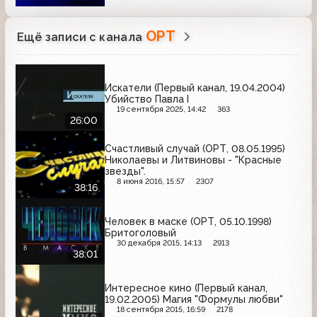
ОРТ
Ещё записи с канала
Искатели (Первый канал, 19.04.2004)
Убийство Павла I
19 сентября 2025, 14:42
363
26:00
Счастливый случай (ОРТ, 08.05.1995)
Николаевы и Литвиновы - "Красные
звезды".
8 июня 2016, 15:57
2307
38:16
Человек в маске (ОРТ, 05.10.1998)
Бритоголовый
30 декабря 2015, 14:13
2913
38:01
Интересное кино (Первый канал,
19.02.2005) Магия "Формулы любви"
18 сентября 2015, 16:59
2178