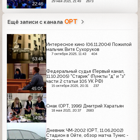
29 мая 2021, 21:49
2673
22:46
ОРТ
Ещё записи с канала
Интересное кино (06.11.2004) Пожилой
мальчик Витя Сухоруков
7 октября 2025, 11:43
404
53:48
Федеральный судья (Первый канал,
11.10.2005) "Старик" (Пункты "д" и "з"
части 2 статьи 105 УК РФ)
15 октября 2025, 20:31
237
45:05
Смак (ОРТ, 1996) Дмитрий Харатьян
18 мая 2021, 20:37
2683
14:25
Дневник ЧМ-2002 (ОРТ, 11.06.2002)
Стадион в Ойте, обзор матча Тунис -