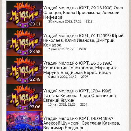
Угадай мелодию (ОРТ, 29.06.1998) Олег
Слепцов, Елена Преснякова, Алексей
Нефедов
30 января 2022, 17:11
2313
23:01
Угадай мелодию (ОРТ, 01.11.1995) Юрий
Николаев, Юлия Иванова, Дмитрий
Комароа
7 мая 2021, 21:08
2418
23:58
Угадай мелодию (ОРТ, 26.05.1998)
Константин Толстобров, Маргарита
Маруна, Владислав Верестников
9 июня 2021, 21:42
2707
22:49
Угадай мелодию (ОРТ, 17.04.1996)
Татьяна Кислова, Лада Оленникова,
Евгений Якухин
16 мая 2021, 21:25
2264
23:06
Угадай мелодию (ОРТ, 06.04.1997)
Алексей Шумский, Светлана Казиева,
Владимир Богданов