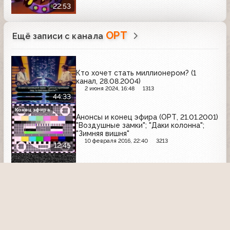
22:53
ОРТ
Ещё записи с канала
Кто хочет стать миллионером? (1
канал, 28.08.2004)
2 июня 2024, 16:48
1313
44:33
Конец эфира
Анонсы и конец эфира (ОРТ, 21.01.2001)
"Воздушные замки"; "Даки колонна";
"Зимняя вишня"
10 февраля 2016, 22:40
3213
12:45
Михаил Шуфутинский. Третье
сентября. Творческий вечер Игоря
Крутого в Театре Оперетты (1 канал
Останкино, 1994)
3 сентября 2018, 20:21
2438
05:20
Тема (ОРТ, 03.02.1998)
6 марта 2026, 20:17
227