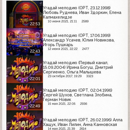
Угадай мелодию (ОРТ, 23.12.1998)
Любовь Руднева, Иван Здоркин, Елена
Калмахелидзе
10 июня 2021, 21:11
2589
22:53
Угадай мелодию (ОРТ, 17.06.1999)
Александр Усачев, Юлия Новикова,
Игорь Пушкарь
12 июня 2021, 22:22
2477
22:43
Угадай мелодию (Первый канал,
15.09.2004) Ирина Богуш, Дмитрий
Сергиенко, Ольга Малышева
23 октября 2017, 19:29
3323
22:01
Угадай мелодию (ОРТ, 02.04.1996)
Сергей Шухов, Светлана Злобина,
Герман Новик
15 мая 2021, 22:05
2936
22:49
Угадай мелодию (ОРТ, 26.02.1996) Алла
Хащук, Иван Лилин, Анна Канновская
14 мая 2021, 21:39
2614