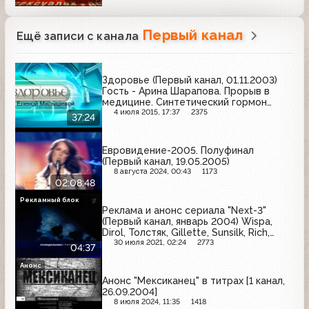
Первый канал
Ещё записи с канала
Здоровье (Первый канал, 01.11.2003)
Гость - Арина Шарапова. Прорыв в
медицине. Синтетический гормон
роста человека.
4 июля 2015, 17:37
2375
37:24
Евровидение-2005. Полуфинал
(Первый канал, 19.05.2005)
8 августа 2024, 00:43
1173
02:08:48
Рекламный блок
Реклама и анонс сериала "Next-3"
(Первый канал, январь 2004) Wispa,
Dirol, Толстяк, Gillette, Sunsilk, Rich,
Старый мельник, Sorti, Mennen Speed
30 июля 2021, 02:24
2773
04:37
Stick, Чешский стандарт
Анонс
Анонс "Мексиканец" в титрах [1 канал,
26.09.2004]
8 июля 2024, 11:35
1418