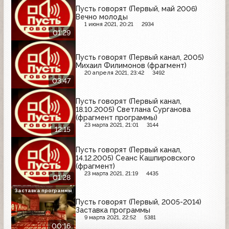
Пусть говорят (Первый, май 2006)
Вечно молоды
1 июня 2021, 20:21
2934
01:29
Пусть говорят (Первый канал, 2005)
Михаил Филимонов (фрагмент)
20 апреля 2021, 23:42
3492
03:47
Пусть говорят (Первый канал,
18.10.2005) Светлана Сурганова
(фрагмент программы)
23 марта 2021, 21:01
3144
12:15
Пусть говорят (Первый канал,
14.12.2005) Сеанс Кашпировского
(фрагмент)
23 марта 2021, 21:19
4435
01:28
Заставка программы
Пусть говорят (Первый, 2005-2014)
Заставка программы
9 марта 2021, 22:52
5381
00:16