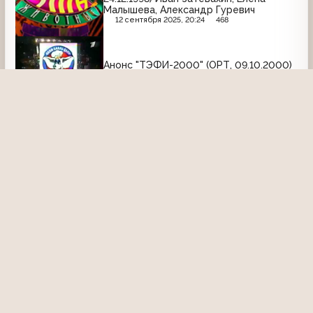
Малышева, Александр Гуревич
12 сентября 2025, 20:24
468
Анонс "ТЭФИ-2000" (ОРТ, 09.10.2000)
29 мая 2015, 22:30
3030
00:37
Песня-97 (ОРТ, 16.02.1997)
17 мая 2022, 16:15
2364
35:42
Рекламный блок
Реклама и анонс фильма "Африканец"
(ОРТ, февраль 2000) Picnic, Mentos,
Electrolux, Макфа, Schauma, Пенталгин,
Низорал
12 февраля 2016, 11:22
2414
03:26
Теория невероятности (Первый канал,
05.02.2007) Дети молний
26 января 2026, 15:16
273
38:11