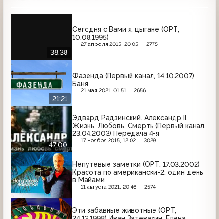
Сегодня с Вами я, цыгане (ОРТ,
10.08.1995)
27 апреля 2015, 20:05
2775
38:38
Фазенда (Первый канал, 14.10.2007)
Баня
21 мая 2021, 01:51
2656
21:21
Эдвард Радзинский. Александр II.
Жизнь. Любовь. Смерть (Первый канал,
23.04.2003) Передача 4-я
17 ноября 2015, 12:02
3029
47:00
Непутевые заметки (ОРТ, 17.03.2002)
Красота по американски-2: один день
в Майами
11 августа 2021, 20:46
2574
Эти забавные животные (ОРТ,
24.12.1998) Иван Затевахин, Елена