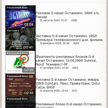
Рекламный блок
Реклама (1 канал Останкино, 1994) o.b.,
Passap
31 августа 2024, 21:47
2398
01:04
Заставка
Заставка (1-й канал Останкино, 1992)
Премьера телевизионного док. фильма
16 февраля 2022, 22:49
3093
00:40
Рекламный блок
Фрагменты рекламных блоков (1-й
канал Останкино, 13.06.1994) Sunrise,
Nord, Техинвест-М
17 октября 2020, 14:40
2601
00:10
Рекламный блок
Реклама (1-й канал Останкино, январь
1993) Dzintars, Люкс, Приватбанк, Dolci
Calze, BASF
15 апреля 2020, 22:54
2171
02:48
Рекламный блок
Рекламные блоки (1-й канал Останкино,