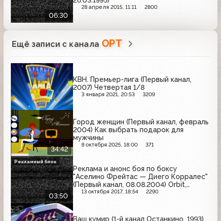
26.03.1995)
28 апреля 2015, 11:11
2800
06:30
ОРТ
Ещё записи с канала
КВН. Премьер-лига (Первый канал,
2007) Четвертая 1/8
3 января 2021, 20:53
3209
Город женщин (Первый канал, февраль
2004) Как выбрать подарок для
мужчины
8 октября 2025, 18:00
371
34:42
Рекламный блок
Реклама и анонс боя по боксу
"Аселино Фрейтас — Диего Корралес"
(Первый канал, 08.08.2004) Orbit,
Stimorol, Бон Пари, Losk, Colgate,
13 октября 2017, 18:54
2290
03:50
Nescafe
Ваш кумир (1-й канал Останкино, 1993)