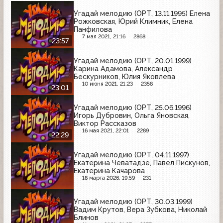
Угадай мелодию (ОРТ, 13.11.1995) Елена
Рожковская, Юрий Климник, Елена
Панфилова
7 мая 2021, 21:16
2868
23:57
Угадай мелодию (ОРТ, 20.01.1999)
Карина Адамова, Александр
Бескурников, Юлия Яковлева
10 июня 2021, 21:23
2358
23:01
Угадай мелодию (ОРТ, 25.06.1996)
Игорь Дубровин, Ольга Яновская,
Виктор Рассказов
16 мая 2021, 22:01
2289
22:29
Угадай мелодию (ОРТ, 04.11.1997)
Екатерина Чеватадзе, Павел Пискунов,
Екатерина Качарова
18 марта 2026, 19:59
231
Угадай мелодию (ОРТ, 30.03.1999)
Вадим Крутов, Вера Зубкова, Николай
Блинов