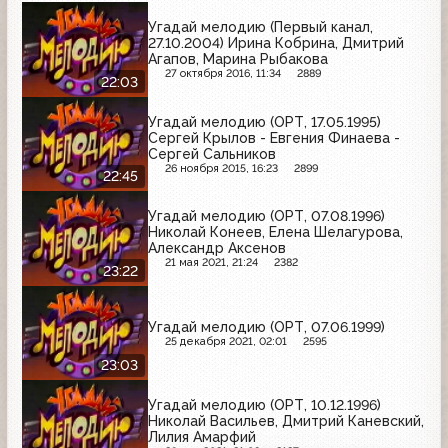
Угадай мелодию (Первый канал,
27.10.2004) Ирина Кобрина, Дмитрий
Агапов, Марина Рыбакова
27 октября 2016, 11:34
2889
22:03
Угадай мелодию (ОРТ, 17.05.1995)
Сергей Крылов - Евгения Финаева -
Сергей Сальников
26 ноября 2015, 16:23
2899
22:45
Угадай мелодию (ОРТ, 07.08.1996)
Николай Конеев, Елена Шелагурова,
Александр Аксенов
21 мая 2021, 21:24
2382
23:22
Угадай мелодию (ОРТ, 07.06.1999)
25 декабря 2021, 02:01
2595
23:03
Угадай мелодию (ОРТ, 10.12.1996)
Николай Васильев, Дмитрий Каневский,
Лилия Амарфий