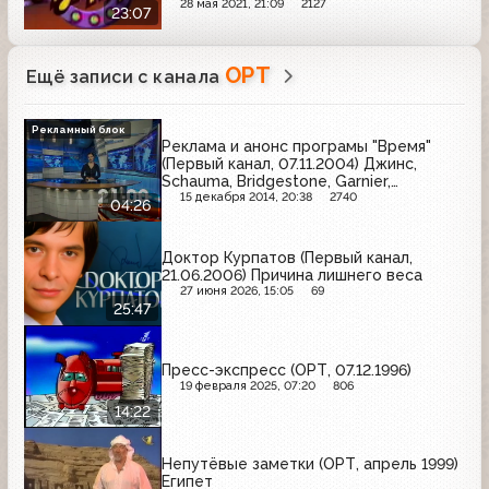
28 мая 2021, 21:09
2127
23:07
ОРТ
Ещё записи с канала
Рекламный блок
Реклама и анонс програмы "Время"
(Первый канал, 07.11.2004) Джинс,
Schauma, Bridgestone, Garnier,
Samsung, Libero, Чай "Бодрость"
15 декабря 2014, 20:38
2740
04:26
Доктор Курпатов (Первый канал,
21.06.2006) Причина лишнего веса
27 июня 2026, 15:05
69
25:47
Пресс-экспресс (ОРТ, 07.12.1996)
19 февраля 2025, 07:20
806
14:22
Непутёвые заметки (ОРТ, апрель 1999)
Египет