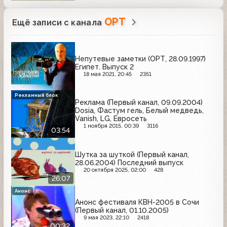
ОРТ
Ещё записи с канала
Непутевые заметки (ОРТ, 28.09.1997)
Египет. Выпуск 2
18 мая 2021, 20:45
2351
Рекламный блок
Реклама (Первый канал, 09.09.2004)
Dosia, Фастум гель, Белый медведь,
Vanish, LG, Евросеть
1 ноября 2015, 00:39
3116
03:54
Шутка за шуткой (Первый канал,
28.06.2004) Последний выпуск
20 октября 2025, 02:00
428
26:07
Анонс
Анонс фестиваля КВН-2005 в Сочи
(Первый канал, 01.10.2005)
9 мая 2023, 22:10
2418
00:32