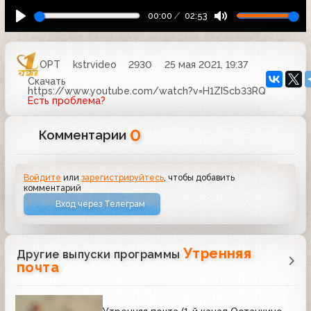
00:00
02:53
ОРТ
kstrvideo
2930
25 мая 2021, 19:37
Скачать
https://www.youtube.com/watch?v=H1ZIScb33RQ
Есть проблема?
0
Комментарии
Войдите
или
зарегистрируйтесь
, чтобы добавить
комментарий
Вход через Телеграм
Утренняя
Другие выпуски программы
почта