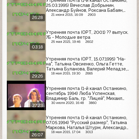
Утренняя почта (1-й канал Останкино,
25.03.1995) Вячеслав Добрынин,
Александр Буйнов, Роксана Бабаян,
Татьяна Буланова.
21 июня 2015, 16:09
2903
26:28
Утренняя почта (ОРТ, 2001) ?? выпуск.
7Б - Молодые ветра
25 мая 2021, 19:46
2602
03:18
Утренняя почта (ОРТ, 15.07.1995) "На-
на", Татьяна Овсиенко, Ольга Гетте,
Татьяна Буланова, Валерий Меладзе,
Игорь Николаев
18 мая 2015, 19:30
2665
29:26
Утренняя почта (1-й канал Останкино,
сентябрь 1994) Люба Успенская,
Владимир Баль, гр. "Лицей", Михаил
Звездинский, Маша Распутина,
30 июля 2020, 16:48
3860
27:23
Александр Малинин
Утренняя почта (1-й канал Останкино,
07.05.1994) "Русский размер", Татьяна
Маркова, Наталья Штурм, Александр
Буйнов, Ирина Аллегрова, София
18 мая 2015, 17:04
3013
26:07
Ротару