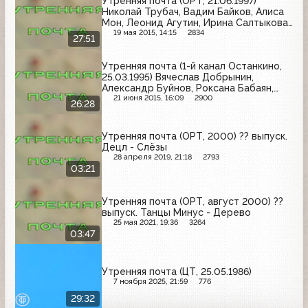
Утренняя почта (ОРТ, 21.06.1997)
Николай Трубач, Вадим Байков, Алиса
Мон, Леонид Агутин, Ирина Салтыкова,
Диана Гурцкая.
19 мая 2015, 14:15
2834
27:51
Утренняя почта (1-й канал Останкино,
25.03.1995) Вячеслав Добрынин,
Александр Буйнов, Роксана Бабаян,
Татьяна Буланова.
21 июня 2015, 16:09
2900
26:28
Утренняя почта (ОРТ, 2000) ?? выпуск.
Децл - Слёзы
28 апреля 2019, 21:18
2793
03:21
Утренняя почта (ОРТ, август 2000) ??
выпуск. Танцы Минус - Дерево
25 мая 2021, 19:36
3264
03:47
Утренняя почта (ЦТ, 25.05.1986)
7 ноября 2025, 21:59
776
29:32