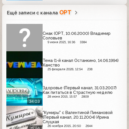
ОРТ
Ещё записи с канала
Смак (ОРТ, 10.06.2000) Владимир
Соловьев
9 июня 2021, 16:36
3384
Тема (1-й канал Останкино, 14.06.1994)
Хамство
25 февраля 2026, 12:54
238
Здоровье (Первый канал, 31.03.2007)
Как питаться в Страстную неделю
28 июня 2015, 15:57
2809
34:03
"Кумиры" с Валентиной Пимановой
(Первый канал, 20.11.2004) Ирина
Слуцкая
26 ноября 2015, 20:50
2644
25:56