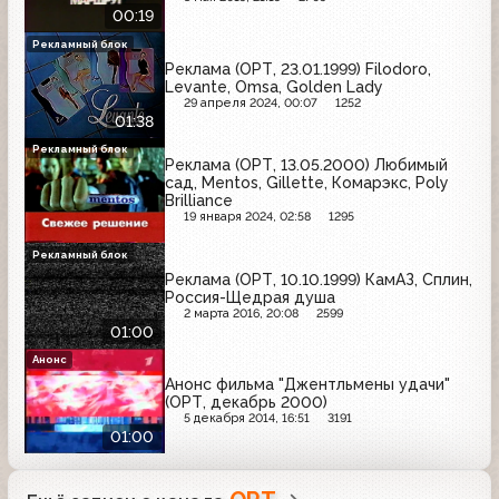
00:19
Рекламный блок
Реклама (ОРТ, 23.01.1999) Filodoro,
Levante, Omsa, Golden Lady
29 апреля 2024, 00:07
1252
01:38
Рекламный блок
Реклама (ОРТ, 13.05.2000) Любимый
сад, Mentos, Gillette, Комарэкс, Poly
Brilliance
19 января 2024, 02:58
1295
Рекламный блок
Реклама (ОРТ, 10.10.1999) КамАЗ, Сплин,
Россия-Щедрая душа
2 марта 2016, 20:08
2599
01:00
Анонс
Анонс фильма "Джентльмены удачи"
(ОРТ, декабрь 2000)
5 декабря 2014, 16:51
3191
01:00