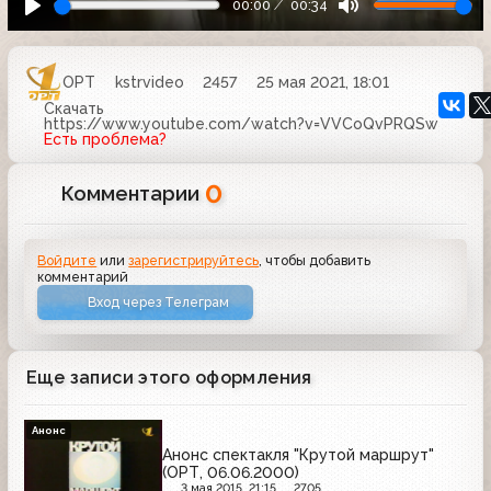
00:00
00:34
ОРТ
kstrvideo
2457
25 мая 2021, 18:01
Скачать
https://www.youtube.com/watch?v=VVCoQvPRQSw
Есть проблема?
0
Комментарии
Войдите
или
зарегистрируйтесь
, чтобы добавить
комментарий
Вход через Телеграм
Еще записи этого оформления
Анонс
Анонс спектакля "Крутой маршрут"
(ОРТ, 06.06.2000)
3 мая 2015, 21:15
2705