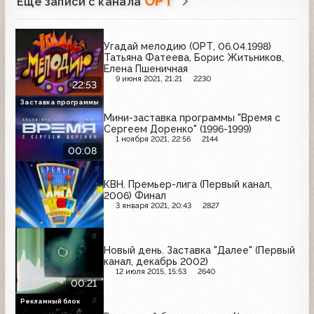
ОРТ
Ещё записи с канала
Угадай мелодию (ОРТ, 06.04.1998)
Татьяна Фатеева, Борис Житьников,
Елена Пшеничная
9 июня 2021, 21:21
2230
22:53
Заставка программы
Мини-заставка программы "Время с
Сергеем Доренко" (1996-1999)
1 ноября 2021, 22:56
2144
00:08
КВН. Премьер-лига (Первый канал,
2006) Финал
3 января 2021, 20:43
2827
Новый день. Заставка "Далее" (Первый
канал, декабрь 2002)
12 июля 2015, 15:53
2640
00:21
Рекламный блок