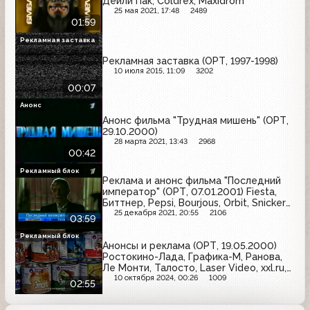
Дейли Пак, Coldrex, Maxidrom
25 мая 2021, 17:48
2489
01:59
Рекламная заставка
Рекламная заставка (ОРТ, 1997-1998)
10 июля 2015, 11:09
3202
00:07
Анонс
Анонс фильма "Трудная мишень" (ОРТ,
29.10.2000)
28 марта 2021, 13:43
2968
00:42
Рекламный блок
Реклама и анонс фильма "Последний
император" (ОРТ, 07.01.2001) Fiesta,
Биттнер, Pepsi, Bourjous, Orbit, Snickers,
Злато, Whiskas, Nescafe
25 декабря 2021, 20:55
2106
03:59
Рекламный блок
Анонсы и реклама (ОРТ, 19.05.2000)
Ростокино-Лада, Графика-М, Ранова,
Ле Монти, Талосто, Laser Video, xxl.ru,
Ярославские краски, Русское радио,
10 октября 2024, 00:26
1009
02:55
Fresh Up