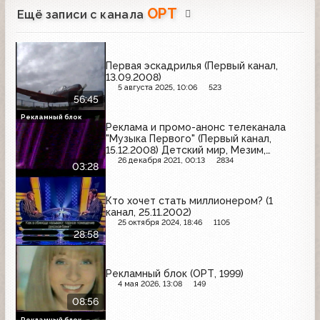
ОРТ
Ещё записи с канала
Первая эскадрилья (Первый канал,
13.09.2008)
5 августа 2025, 10:06
523
56:45
Рекламный блок
Реклама и промо-анонс телеканала
"Музыка Первого" (Первый канал,
15.12.2008) Детский мир, Мезим,
Faberlic, Мегафон, Фруктовый сад,
26 декабря 2021, 00:13
2834
03:28
Сады Придонья, Tele2
Кто хочет стать миллионером? (1
канал, 25.11.2002)
25 октября 2024, 18:46
1105
28:58
Рекламный блок (ОРТ, 1999)
4 мая 2026, 13:08
149
08:56
Рекламный блок