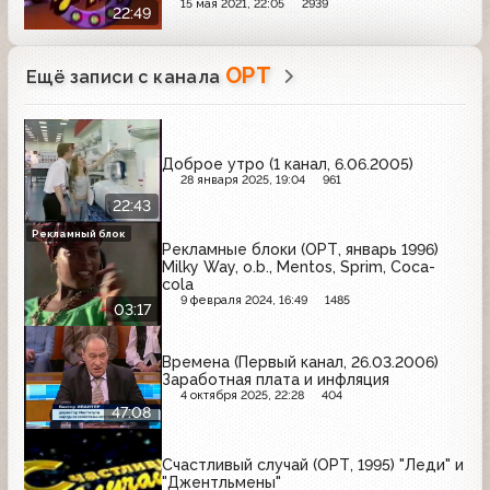
15 мая 2021, 22:05
2939
22:49
ОРТ
Ещё записи с канала
Доброе утро (1 канал, 6.06.2005)
28 января 2025, 19:04
961
22:43
Рекламный блок
Рекламные блоки (ОРТ, январь 1996)
Milky Way, o.b., Mentos, Sprim, Coca-
cola
9 февраля 2024, 16:49
1485
03:17
Времена (Первый канал, 26.03.2006)
Заработная плата и инфляция
4 октября 2025, 22:28
404
47:08
Счастливый случай (ОРТ, 1995) "Леди" и
"Джентльмены"