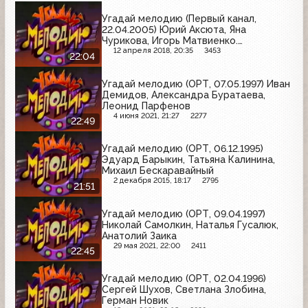
Угадай мелодию (Первый канал,
22.04.2005) Юрий Аксюта, Яна
Чурикова, Игорь Матвиенко.
Специальный выпуск, посвященный 10-
12 апреля 2018, 20:35
3453
22:04
ти летию программы "Угадай
мелодию"
Угадай мелодию (ОРТ, 07.05.1997) Иван
Демидов, Александра Буратаева,
Леонид Парфенов
4 июня 2021, 21:27
2277
22:49
Угадай мелодию (ОРТ, 06.12.1995)
Эдуард Барыкин, Татьяна Калинина,
Михаил Бескаравайный
2 декабря 2015, 18:17
2795
21:51
Угадай мелодию (ОРТ, 09.04.1997)
Николай Самолкин, Наталья Гусалюк,
Анатолий Заика
29 мая 2021, 22:00
2411
22:45
Угадай мелодию (ОРТ, 02.04.1996)
Сергей Шухов, Светлана Злобина,
Герман Новик