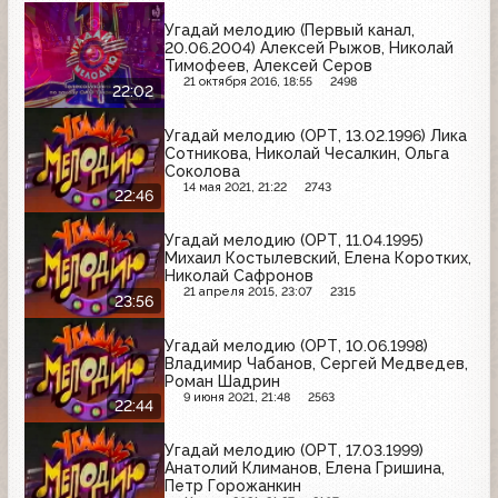
Угадай мелодию (Первый канал,
20.06.2004) Алексей Рыжов, Николай
Тимофеев, Алексей Серов
21 октября 2016, 18:55
2498
22:02
Угадай мелодию (ОРТ, 13.02.1996) Лика
Сотникова, Николай Чесалкин, Ольга
Соколова
14 мая 2021, 21:22
2743
22:46
Угадай мелодию (ОРТ, 11.04.1995)
Михаил Костылевский, Елена Коротких,
Николай Сафронов
21 апреля 2015, 23:07
2315
23:56
Угадай мелодию (ОРТ, 10.06.1998)
Владимир Чабанов, Сергей Медведев,
Роман Шадрин
9 июня 2021, 21:48
2563
22:44
Угадай мелодию (ОРТ, 17.03.1999)
Анатолий Климанов, Елена Гришина,
Петр Горожанкин