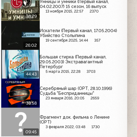
Умницы и умники (Первый канал,
04.02.2007) 15 сезон, 16 выпуск
13 ноября 2015, 22:57
2370
38:29
Искатели (Первый канал, 17.05.2004)
Убийство Столыпина
19 сентября 2025, 14:44
357
26:02
Большая стирка (Первый канал,
29.05.2003) Экстравагантный
Петербург
5 марта 2015, 22:28
3703
44:43
Серебряный шар (ОРТ, 28.10.1996)
Судьба "Бесприданницы"
23 января 2016, 20:05
2659
38:58
Фрагмент док. фильма о Ленине
(ОРТ)
3 февраля 2022, 03:48
1730
09:45