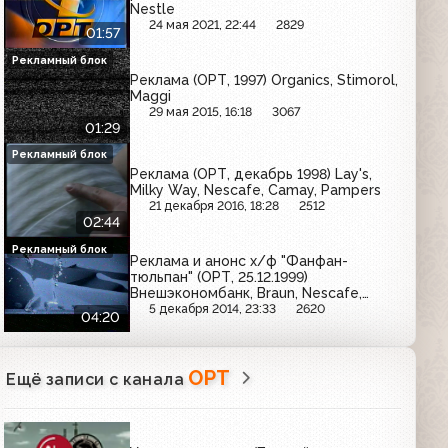
Nestle
24 мая 2021, 22:44
2829
01:57
Рекламный блок
Реклама (ОРТ, 1997) Organics, Stimorol,
Maggi
29 мая 2015, 16:18
3067
01:29
Рекламный блок
Реклама (ОРТ, декабрь 1998) Lay's,
Milky Way, Nescafe, Camay, Pampers
21 декабря 2016, 18:28
2512
02:44
Рекламный блок
Реклама и анонс х/ф "Фанфан-
тюльпан" (ОРТ, 25.12.1999)
Внешэкономбанк, Braun, Nescafe,
Maxfactor, Konica, Пенталгин, Афлубин
5 декабря 2014, 23:33
2620
04:20
ОРТ
Ещё записи с канала