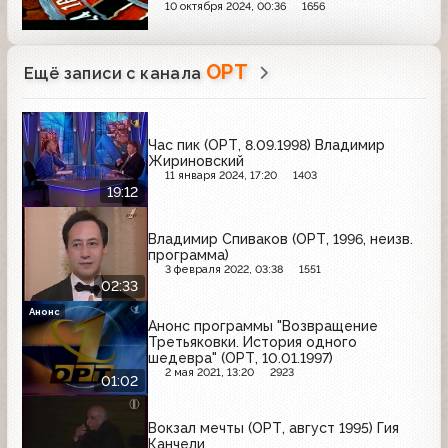
Wrigley's, Балтика, Orbit, Афлубин,
10 октября 2024, 00:36
1656
Evervess, Аэроволны, Внешэкономбанк
ОРТ
Ещё записи с канала
Час пик (ОРТ, 8.09.1998) Владимир
Жириновский
11 января 2024, 17:20
1403
19:12
Владимир Спиваков (ОРТ, 1996, неизв.
программа)
3 февраля 2022, 03:38
1551
02:33
Анонс
Анонс программы "Возвращение
Третьяковки. История одного
шедевра" (ОРТ, 10.01.1997)
2 мая 2021, 13:20
2923
01:02
Вокзал мечты (ОРТ, август 1995) Гия
Канчели