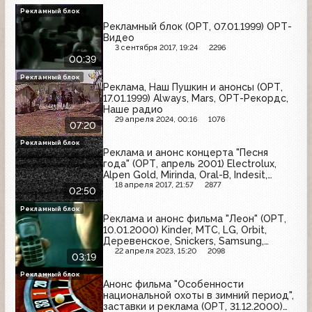
Рекламный блок
Рекламный блок (ОРТ, 07.01.1999) ОРТ-
Видео
3 сентября 2017, 19:24
2296
00:39
Рекламный блок
Реклама, Наш Пушкин и анонсы (ОРТ,
17.01.1999) Always, Mars, ОРТ-Рекордс,
Наше радио
29 апреля 2024, 00:16
1076
07:20
Рекламный блок
Реклама и анонс концерта "Песня
года" (ОРТ, апрель 2001) Electrolux,
Alpen Gold, Mirinda, Oral-B, Indesit,
Nivea, Lay's
18 апреля 2017, 21:57
2877
02:50
Рекламный блок
Реклама и анонс фильма "Леон" (ОРТ,
10.01.2000) Kinder, МТС, LG, Orbit,
Деревенское, Snickers, Samsung,
Внешэкономбанк
22 апреля 2023, 15:20
2098
03:19
Рекламный блок
Анонс фильма "Особенности
национальной охоты в зимний период",
заставки и реклама (ОРТ, 31.12.2000)