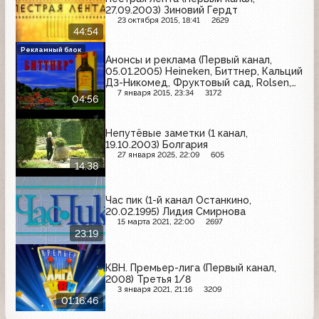
27.09.2003) Зиновий Гердт
23 октября 2015, 18:41
2629
44:54
Рекламный блок
Анонсы и реклама (Первый канал,
05.01.2005) Heineken, Биттнер, Кальций
Д3-Никомед, Фруктовый сад, Rolsen,
Grand, Афлубин, Ярпиво, МТС, Mentos
7 января 2015, 23:34
3172
04:56
Непутёвые заметки (1 канал,
19.10.2003) Болгария
27 января 2025, 22:09
605
14:38
Час пик (1-й канал Останкино,
20.02.1995) Лидия Смирнова
15 марта 2021, 22:00
2697
23:19
КВН. Премьер-лига (Первый канал,
2008) Третья 1/8
3 января 2021, 21:16
3209
01:16:46