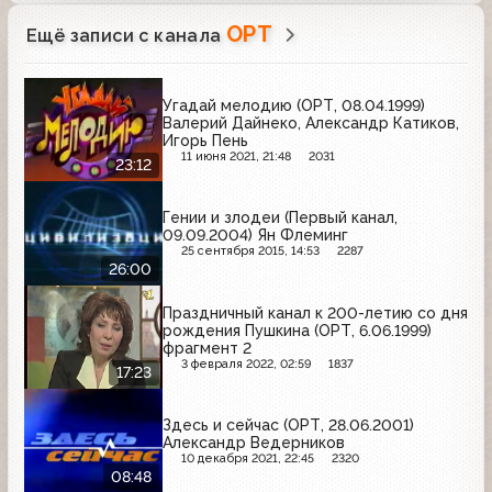
ОРТ
Ещё записи с канала
Угадай мелодию (ОРТ, 08.04.1999)
Валерий Дайнеко, Александр Катиков,
Игорь Пень
11 июня 2021, 21:48
2031
23:12
Гении и злодеи (Первый канал,
09.09.2004) Ян Флеминг
25 сентября 2015, 14:53
2287
26:00
Праздничный канал к 200-летию со дня
рождения Пушкина (ОРТ, 6.06.1999)
фрагмент 2
3 февраля 2022, 02:59
1837
17:23
Здесь и сейчас (ОРТ, 28.06.2001)
Александр Ведерников
10 декабря 2021, 22:45
2320
08:48