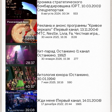
Хроника стратегического
бомбардировщика (ОРТ, 10.03.2001)
Спецрепортаж
8 августа 2024, 00:34
933
Рекламный блок
Реклама и анонс программы "Кривое
зеркало" (Первый канал, 13.11.2004)
МТС, Nestle, Livia, Fa, Честная игра,
Золотой граммофон, LG, Pantene Pro-V,
30 июля 2021, 16:35
3139
06:03
Любимый сад, Faberlic, Garnier, Philips,
Собинбанк, Brilliance, Билайн GSM,
MaxFactor
Хит-парад Останкино (1 канал
Останкино, 1992)
30 января 2026, 15:38
277
28:37
Антология юмора (Останкино,
30.01.1994)
7 мая 2025, 18:16
590
40:57
Жди меня (Первый канал, 14.01.2008)
17 декабря 2022, 20:44
1665
39:08