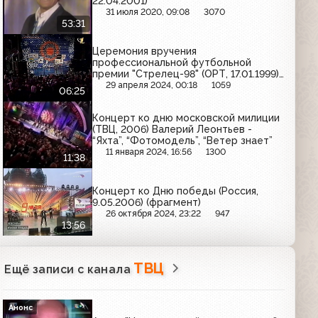
22.04.2001)
31 июля 2020, 09:08
3070
53:31
Церемония вручения
профессиональной футбольной
премии "Стрелец-98" (ОРТ, 17.01.1999)
Фрагмент
29 апреля 2024, 00:18
1059
06:25
Концерт ко дню московской милиции
(ТВЦ, 2006) Валерий Леонтьев -
“Яхта”, “Фотомодель”, “Ветер знает”
11 января 2024, 16:56
1300
11:38
Концерт ко Дню победы (Россия,
9.05.2006) (фрагмент)
26 октября 2024, 23:22
947
13:56
ТВЦ
Ещё записи с канала
Анонс