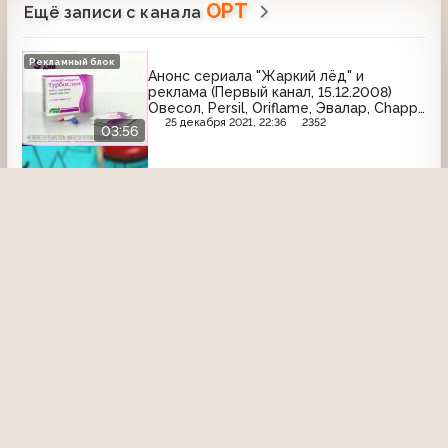
ОРТ
Ещё записи с канала
Рекламный блок
Анонс сериала "Жаркий лёд" и
реклама (Первый канал, 15.12.2008)
Овесол, Persil, Oriflame, Эвалар, Chappi,
LEGO Duplo, Cote d'Or, Lenor, Fa,
25 декабря 2021, 22:36
2352
03:56
Турбослим
Бомонд (1-й канал Останкино, 1993)
Леонид Кравчук
6 июня 2015, 15:58
2570
13:53
Смак (1 канал Останкино, 11.02.1995)
Владимир Пресняков “Манник”
27 октября 2024, 00:54
1431
10:20
Рекламный блок
Реклама (ОРТ, 17.07.1999) Nescafe,
Safeguard, Maggi
9 октября 2024, 23:35
758
01:38