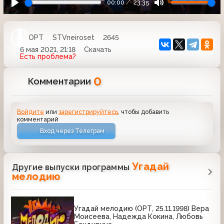
00:00
23:35
ОРТ
STVneiroset
2645
6 мая 2021, 21:18
Скачать
Есть проблема?
0
Комментарии
Войдите
или
зарегистрируйтесь
, чтобы добавить
комментарий
Вход через Телеграм
Угадай
Другие выпуски программы
мелодию
Угадай мелодию (ОРТ, 25.11.1998) Вера
Моисеева, Надежда Кокина, Любовь