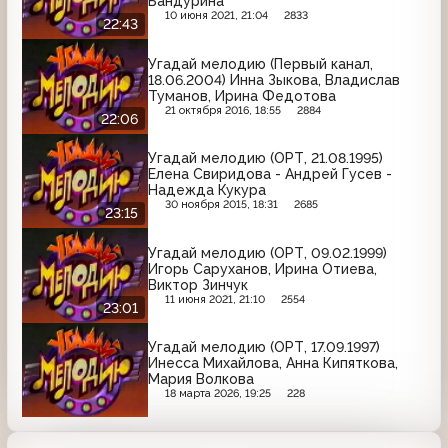
Бандурина
10 июня 2021, 21:04
2833
22:43
Угадай мелодию (Первый канал,
18.06.2004) Инна Зыкова, Владислав
Туманов, Ирина Федотова
21 октября 2016, 18:55
2884
22:06
Угадай мелодию (ОРТ, 21.08.1995)
Елена Свиридова - Андрей Гусев -
Надежда Кукура
30 ноября 2015, 18:31
2685
23:15
Угадай мелодию (ОРТ, 09.02.1999)
Игорь Саруханов, Ирина Отиева,
Виктор Зинчук
11 июня 2021, 21:10
2554
23:01
Угадай мелодию (ОРТ, 17.09.1997)
Инесса Михайлова, Анна Кипяткова,
Мария Волкова
18 марта 2026, 19:25
228