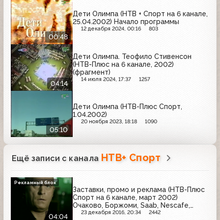
Дети Олимпа (НТВ + Спорт на 6 канале,
25.04.2002) Начало программы
12 декабря 2024, 00:16
803
00:48
Дети Олимпа. Теофило Стивенсон
(НТВ-Плюс на 6 канале, 2002)
(фрагмент)
14 июля 2024, 17:37
1257
04:14
Дети Олимпа (НТВ-Плюс Спорт,
1.04.2002)
20 ноября 2023, 18:18
1090
05:10
НТВ+ Спорт
Ещё записи с канала
Рекламный блок
Заставки, промо и реклама (НТВ-Плюс
Спорт на 6 канале, март 2002)
Очаково, Боржоми, Saab, Nescafe,
McDonald's, Car-Freshner, Старый
23 декабря 2016, 20:34
2442
04:04