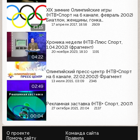
мельник
XIX зимние Олимпийские игры
(НТВ+Спорт на 6 канале, февраль 2002)
Биатлон, женщины, гонка
преследования
17 апреля 2017, 18:58
2609
43:15
Хроника недели (НТВ-Плюс Спорт,
1.04.2002) (фрагмент)
20 ноября 2023, 18:10
1191
04:22
Олимпийский пресс-центр (НТВ+Спорт
на 6 канале, 22.02.2002) Фрагмент
13 июля 2015, 03:09
2346
02:49
Рекламная заставка
Рекламная заставка (НТВ+ Спорт, 2007)
27 октября 2021, 20:04
2137
00:04
О проекте
Команда сайта
Помочь сайту
Правила